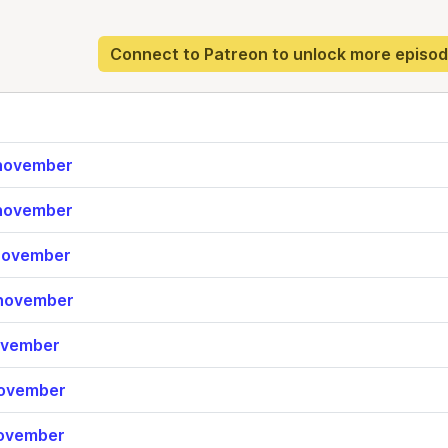
Connect to Patreon to unlock more episo
november
november
november
november
ovember
ovember
ovember