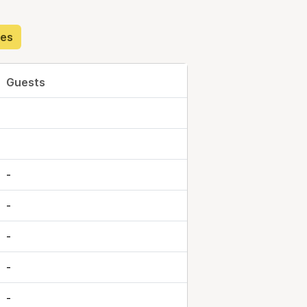
des
Guests
-
-
-
-
-